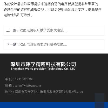
体的设计需求和应用需求来选择合适的电路板类型是非常重要的。
通过合理的选择电路板类型，可以更好地满足设计要求，提高整体
电路性能和可靠性。
上一篇：
双面电路板可以承受多大电流？...
下一篇：
双面电路板需要进行哪些功能测试？...
手 机：17318028293
邮 箱：sales@viafoem.com
地 址：深圳市宝安区沙井街道共和社区新和大道2号3005