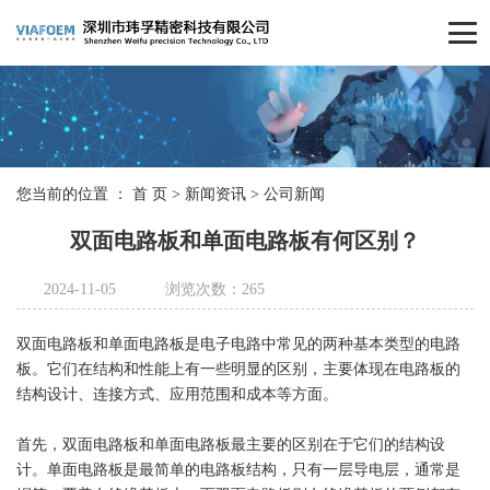
您当前的位置 ：
首 页
>
新闻资讯
>
公司新闻
双面电路板和单面电路板有何区别？
2024-11-05
浏览次数：265
双面电路板和单面电路板是电子电路中常见的两种基本类型的电路
板。它们在结构和性能上有一些明显的区别，主要体现在电路板的
结构设计、连接方式、应用范围和成本等方面。
首先，双面电路板和单面电路板最主要的区别在于它们的结构设
计。单面电路板是最简单的电路板结构，只有一层导电层，通常是